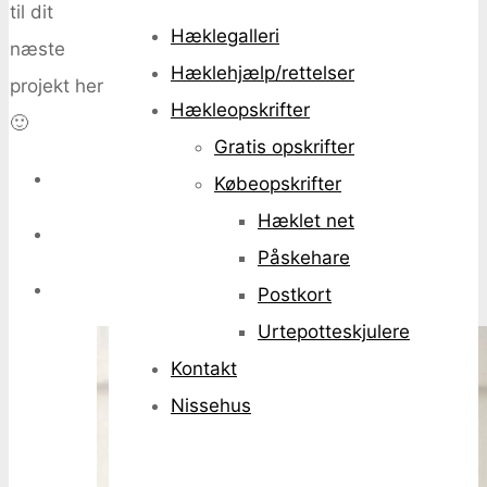
til dit
Hæklegalleri
næste
Hæklehjælp/rettelser
projekt her
Hækleopskrifter
🙂
Gratis opskrifter
Købeopskrifter
Hæklet net
Påskehare
Postkort
Urtepotteskjulere
Kontakt
Nissehus