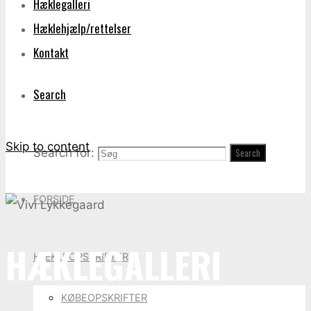
Hæklegalleri
Hæklehjælp/rettelser
Kontakt
Search
Skip to content
Search for:
Search
FORSIDE
HÆKLEGALLERI
HÆKLEOPSKRIFTER
KØBEOPSKRIFTER