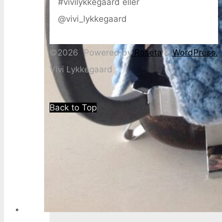
#vivilykkegaard eller
@vivi_lykkegaard
©2026
Powered by
Roseta
&
WordPress.
Vivi Lykkegaard
Back to Top