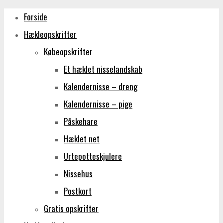
Forside
VIVI
Hækleopskrifter
LYKKEGAARD
Købeopskrifter
ET
Et hæklet nisselandskab
UNIVERS
Kalendernisse – dreng
FYLDT
Kalendernisse – pige
MED
Påskehare
HÆKLING
Hæklet net
OG
Urtepotteskjulere
HÆKLEOPSKRIFTER.
Nissehus
Postkort
Gratis opskrifter