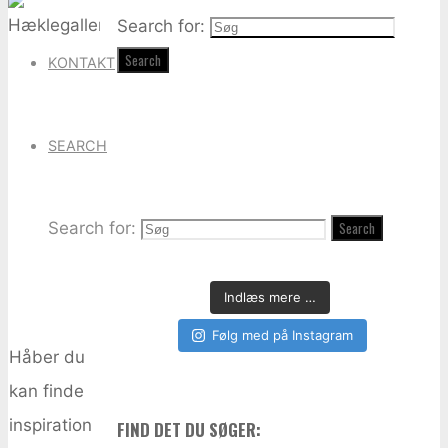
Search for:
Search
KONTAKT
SEARCH
Search for:
Search
Indlæs mere …
Følg med på Instagram
Håber du
kan finde
inspiration
FIND DET DU SØGER: