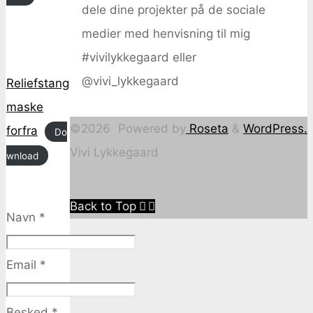
dele dine projekter på de sociale
medier med henvisning til mig
#vivilykkegaard eller
@vivi_lykkegaard
Reliefstang
maske
©2026
Powered by
Roseta
&
WordPress.
forfra
Do
Vivi Lykkegaard
wnload
Back to Top
Navn
*
Email
*
Besked
*