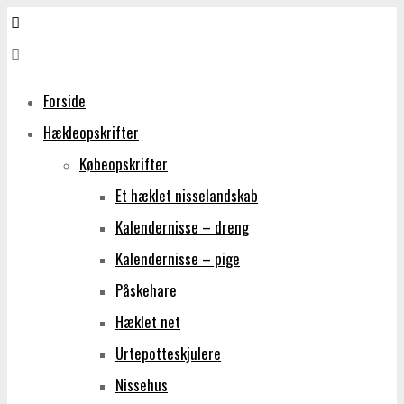
VIVI
LYKKEGAARD
ET
Forside
UNIVERS
Hækleopskrifter
FYLDT
Købeopskrifter
MED
Et hæklet nisselandskab
HÆKLING
Kalendernisse – dreng
OG
Kalendernisse – pige
HÆKLEOPSKRIFTER.
Påskehare
Hæklet net
Urtepotteskjulere
Nissehus