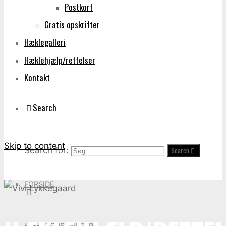
Postkort
Gratis opskrifter
Hæklegalleri
Hæklehjælp/rettelser
Kontakt
Search
Skip to content
Search for:
Search
FORSIDE
HÆKLEOPSKRIFTER