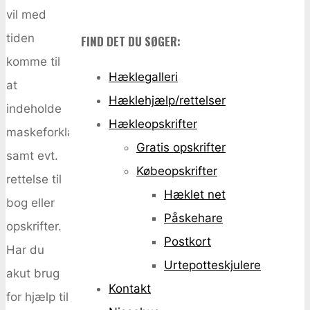
vil med
tiden
FIND DET DU SØGER:
komme til
Hæklegalleri
at
Hæklehjælp/rettelser
indeholde
Hækleopskrifter
maskeforklaringer
Gratis opskrifter
samt evt.
Købeopskrifter
rettelse til
Hæklet net
bog eller
Påskehare
opskrifter.
Postkort
Har du
Urtepotteskjulere
akut brug
Kontakt
for hjælp til