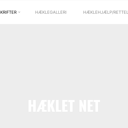
VIVI
LYKKEGAARD
KRIFTER
HÆKLEGALLERI
HÆKLEHJÆLP/RETTE
HÆKLET NET